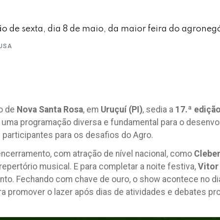
 de sexta, dia 8 de maio, da maior feira do agroneg
USA
to de
Nova
Santa
Rosa
, em
Uruçuí
(PI)
, sedia a
17.ª ediçã
 uma programação diversa e fundamental para o desenvol
participantes para os desafios do Agro.
ncerramento, com atração de nível nacional, como
Clebe
repertório musical. E para completar a noite festiva,
Vito
nto. Fechando com chave de ouro, o show acontece no dia 8
ra promover o lazer após dias de atividades e debates pr