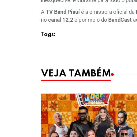
inesquecível e vibrante para todo o públ
A
TV Band Piauí
é a emissora oficial da
no
canal 12.2
e por meio do
BandCast
ao
Tags:
VEJA TAMBÉM