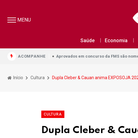
MENU
Aprovados em concurso da FMS são nomea
Saúde
Economia
Aprovados em concurso da FMS são nomea
ACOMPANHE
Aprovados em concurso da FMS são nomea
Início
Cultura
Dupla Cleber & Cauan anima EXPOSOJA 202
CULTURA
Dupla Cleber & Ca