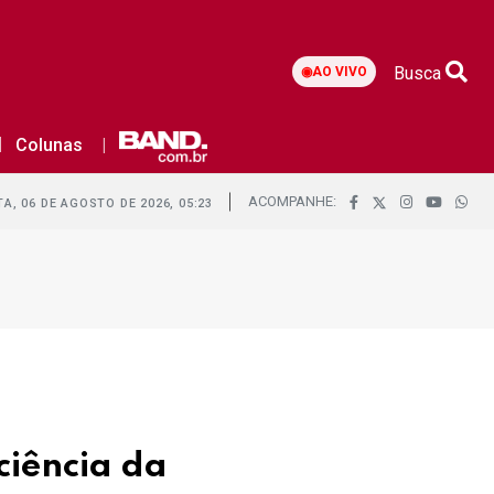
Busca
◉
AO VIVO
Colunas
ACOMPANHE:
A, 06 DE AGOSTO DE 2026, 05:23
ciência da