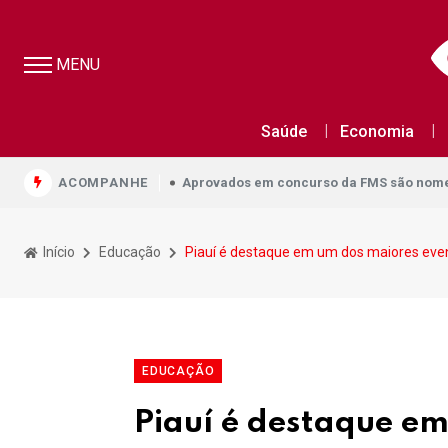
MENU
Aprovados em concurso da FMS são nomea
Saúde
Economia
Aprovados em concurso da FMS são nomea
ACOMPANHE
Aprovados em concurso da FMS são nomea
Início
Educação
Piauí é destaque em um dos maiores eve
EDUCAÇÃO
Piauí é destaque em