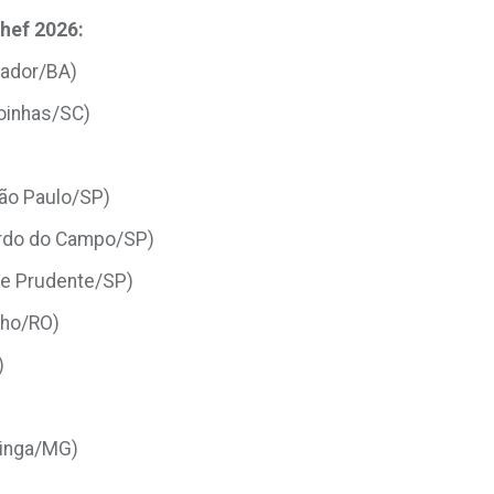
hef 2026:
vador/BA)
noinhas/SC)
 São Paulo/SP)
ardo do Campo/SP)
te Prudente/SP)
lho/RO)
)
tinga/MG)