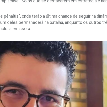
é implacável. Só os que se destacarem em estratégia e ha
"os pênaltis", onde terão a última chance de seguir na di
um deles permanecerá na batalha, enquanto os outros tr
onclui a emissora.