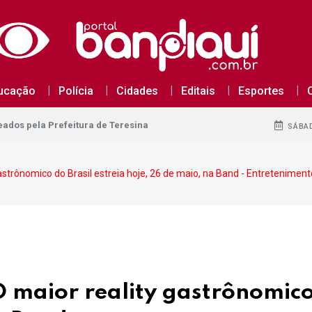
dos pela Prefeitura de Teresina
ucação
Polícia
Cidades
Editais
Esportes
dos pela Prefeitura de Teresina
dos pela Prefeitura de Teresina
SÁBAD
strônomico do Brasil estreia hoje, 26 de maio, na Band - Entreteniment
maior reality gastrônomico 