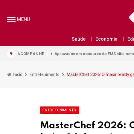
MENU
Aprovados em concurso da FMS são nomea
Saúde
Economia
Ed
Aprovados em concurso da FMS são nomea
ACOMPANHE
Aprovados em concurso da FMS são nomea
Início
Entretenimento
MasterChef 2026: O maior reality ga
ENTRETENIMENTO
MasterChef 2026: O 