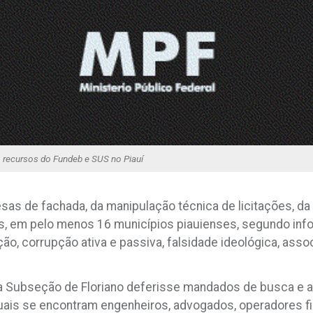
o recursos do Fundeb e SUS no Piauí
as de fachada, da manipulação técnica de licitações, da
as, em pelo menos 16 municípios piauienses, segundo inf
ção, corrupção ativa e passiva, falsidade ideológica, asso
da Subseção de Floriano deferisse mandados de busca e a
quais se encontram engenheiros, advogados, operadores fi