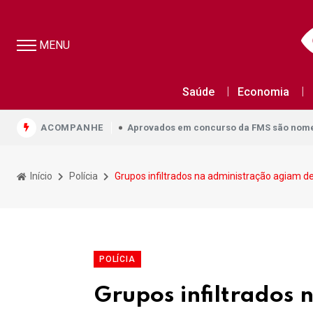
MENU
Aprovados em concurso da FMS são nomea
Saúde
Economia
Aprovados em concurso da FMS são nomea
ACOMPANHE
Aprovados em concurso da FMS são nomea
Início
Polícia
Grupos infiltrados na administração agiam de
POLÍCIA
Grupos infiltrados