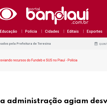
dos pela Prefeitura de Teresina
Educação
Polícia
Cidades
Editais
Esportes
dos pela Prefeitura de Teresina
dos pela Prefeitura de Teresina
QUINT
sviando recursos do Fundeb e SUS no Piauí - Polícia
 na administração agiam des