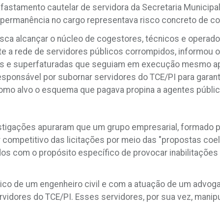
afastamento cautelar de servidora da Secretaria Municipa
a permanência no cargo representava risco concreto de co
ca alcançar o núcleo de cogestores, técnicos e operado
te a rede de servidores públicos corrompidos, informou 
citas e superfaturadas que seguiam em execução mesmo ap
responsável por subornar servidores do TCE/PI para garant
omo alvo o esquema que pagava propina a agentes público
estigações apuraram que um grupo empresarial, formado 
er competitivo das licitações por meio das "propostas co
dos com o propósito específico de provocar inabilitações
co de um engenheiro civil e com a atuação de um advoga
rvidores do TCE/PI. Esses servidores, por sua vez, man