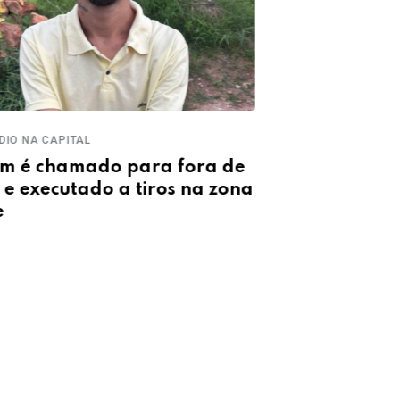
DIO NA CAPITAL
CORPO ENCONTRAD
m é chamado para fora de
Homem é enc
 e executado a tiros na zona
obra abando
e
estava ao lad