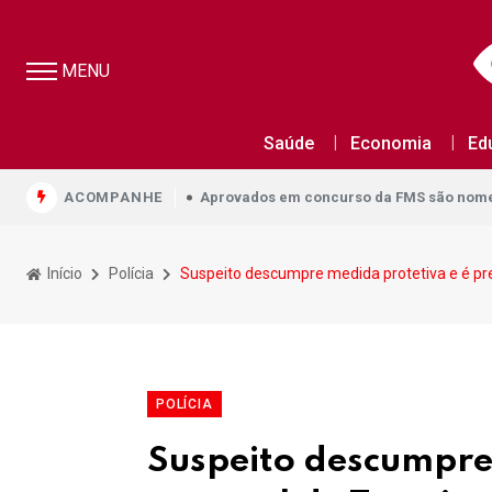
MENU
Aprovados em concurso da FMS são nomea
Saúde
Economia
Ed
Aprovados em concurso da FMS são nomea
ACOMPANHE
Aprovados em concurso da FMS são nomea
Início
Polícia
Suspeito descumpre medida protetiva e é pres
POLÍCIA
Suspeito descumpre 