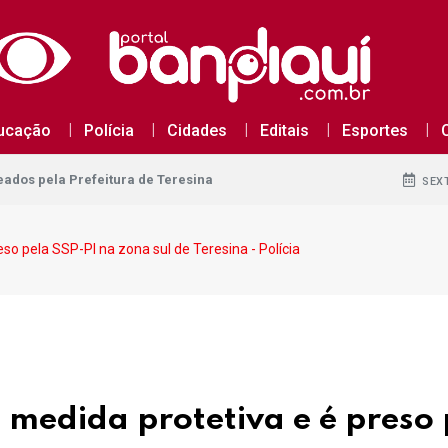
dos pela Prefeitura de Teresina
ucação
Polícia
Cidades
Editais
Esportes
dos pela Prefeitura de Teresina
dos pela Prefeitura de Teresina
SEXT
o pela SSP-PI na zona sul de Teresina - Polícia
medida protetiva e é preso 