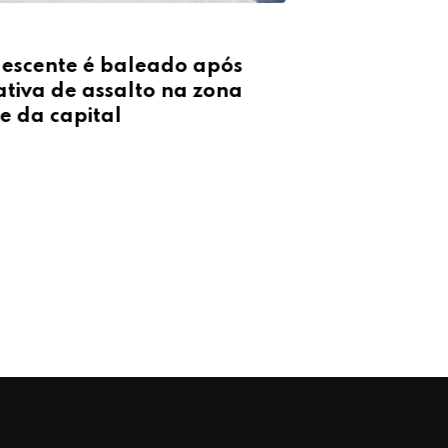
HOMICÍDIO NA ZONA 
escente é baleado após
Homem balea
ativa de assalto na zona
casa morre a
e da capital
cirurgia