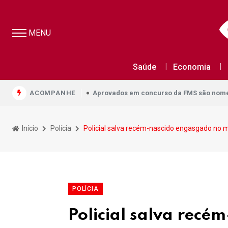
MENU
Aprovados em concurso da FMS são nomea
Saúde
Economia
Aprovados em concurso da FMS são nomea
ACOMPANHE
Aprovados em concurso da FMS são nomea
Início
Polícia
Policial salva recém-nascido engasgado no mu
POLÍCIA
Policial salva recé