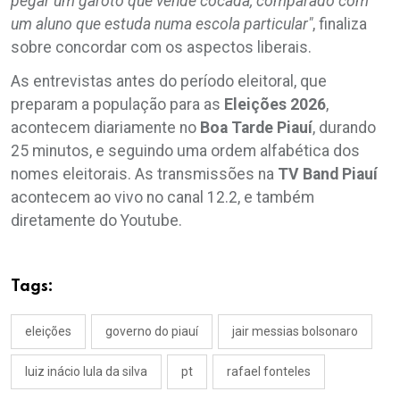
pegar um garoto que vende cocada, comparado com
um aluno que estuda numa escola particular"
, finaliza
sobre concordar com os aspectos liberais.
As entrevistas antes do período eleitoral, que
preparam a população para as
Eleições
2026
,
acontecem diariamente no
Boa
Tarde
Piauí
, durando
25 minutos, e seguindo uma ordem alfabética dos
nomes eleitorais. As transmissões na
TV Band Piauí
acontecem ao vivo no canal 12.2, e também
diretamente do Youtube.
Tags:
eleições
governo do piauí
jair messias bolsonaro
luiz inácio lula da silva
pt
rafael fonteles