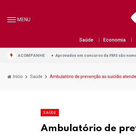
MENU
Aprovados em concurso da FMS são nomea
Saúde
Economia
Aprovados em concurso da FMS são nomea
ACOMPANHE
Aprovados em concurso da FMS são nomea
Início
Saúde
Ambulatório de prevenção ao suicídio atende
SAÚDE
Ambulatório de prev