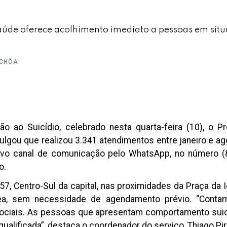
úde oferece acolhimento imediato a pessoas em situ
UCHÔA
 ao Suicídio, celebrado nesta quarta-feira (10), o Pr
lgou que realizou 3.341 atendimentos entre janeiro e ag
ovo canal de comunicação pelo WhatsApp, no número (8
o.
7, Centro-Sul da capital, nas proximidades da Praça da I
ea, sem necessidade de agendamento prévio. “Cont
 sociais. As pessoas que apresentam comportamento sui
ualificada”, destaca o coordenador do serviço, Thiago Pir