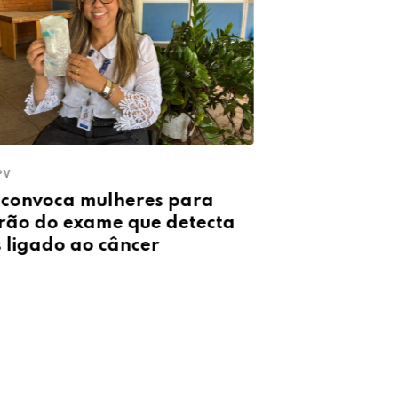
PV
EM TERESINA
convoca mulheres para
Férias escola
rão do exame que detecta
chamamento 
s ligado ao câncer
crianças e ad