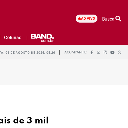
Busca
◉
AO VIVO
Colunas
ACOMPANHE:
A, 06 DE AGOSTO DE 2026, 05:26
is de 3 mil