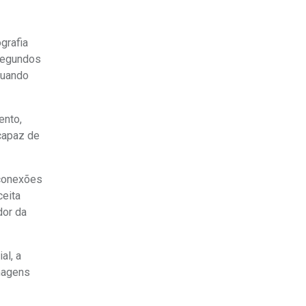
grafia
 segundos
quando
ento,
capaz de
 conexões
ceita
dor da
al, a
imagens