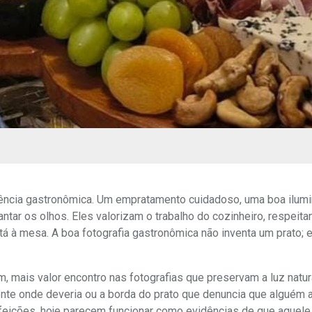
iência gastronômica. Um empratamento cuidadoso, uma boa ilum
tar os olhos. Eles valorizam o trabalho do cozinheiro, respeita
á à mesa. A boa fotografia gastronômica não inventa um prato; e
mais valor encontro nas fotografias que preservam a luz natura
nte onde deveria ou a borda do prato que denuncia que alguém 
rfeições, hoje parecem funcionar como evidências de que aquele