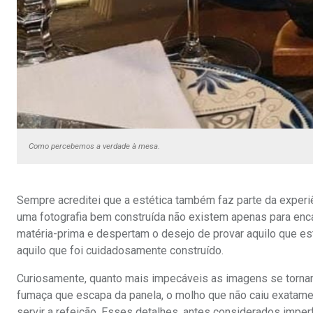
Como percebemos a verdade à mesa.
Sempre acreditei que a estética também faz parte da exper
uma fotografia bem construída não existem apenas para encan
matéria-prima e despertam o desejo de provar aquilo que est
aquilo que foi cuidadosamente construído.
Curiosamente, quanto mais impecáveis as imagens se tornam, 
fumaça que escapa da panela, o molho que não caiu exatame
servir a refeição. Esses detalhes, antes considerados impe