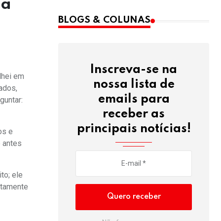
sa
BLOGS & COLUNAS
Inscreva-se na
lhei em
nossa lista de
ados,
emails para
guntar:
receber as
principais notícias!
os e
 antes
to; ele
stamente
Quero receber