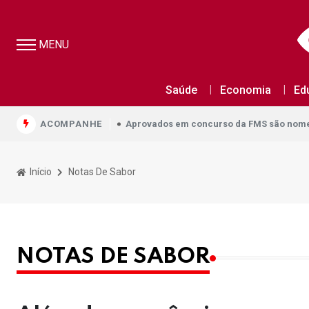
MENU
Aprovados em concurso da FMS são nomea
Saúde
Economia
Ed
Aprovados em concurso da FMS são nomea
ACOMPANHE
Aprovados em concurso da FMS são nomea
Início
Notas De Sabor
NOTAS DE SABOR