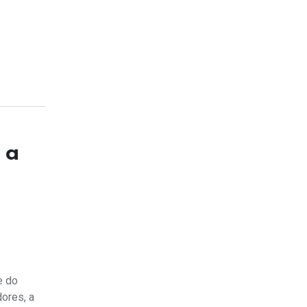
 a
e do
dores, a