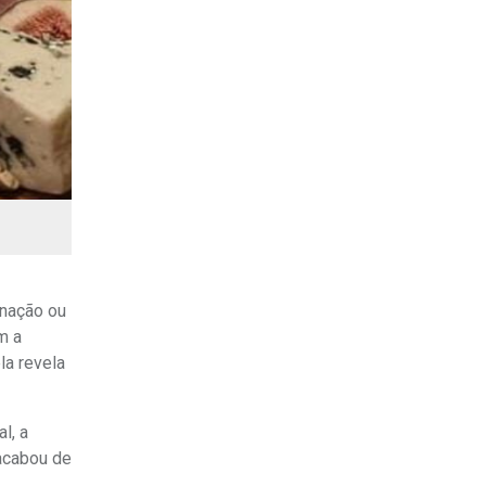
inação ou
m a
la revela
l, a
acabou de