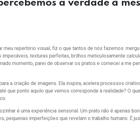
percebemos a verdade à me
r meu repertório visual, fiz o que tantos de nós fazemos: mergu
 impecáveis, texturas perfeitas, brilhos meticulosamente calcul
nado momento, parei de observar os pratos e comecei a me per
s para a criação de imagens. Ela inspira, acelera processos criativ
até que ponto aquilo que vemos corresponde à realidade? O que
co.
zinhar é uma experiência sensorial. Um prato não é apenas boni
ezes, pequenas imperfeições que revelam o trabalho humano. É ju